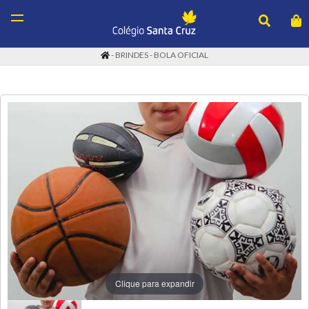
- BRINDES - BOLA OFICIAL
Olá
Visitante
BRINDES
Área do Cliente
Meus pedidos
COMIDAS E BEBIDAS
DOAÇÕES
Clique para expandir